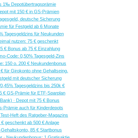
bis 1‰ Depotübertragsprämie
depot mit 150 € in GS-Prämien
Tagesgeld, deutsche Sicherung
mie für Festgeld ab 6 Monate
5% Tagesgeldzins für Neukunden
eimal nutzen: 75 € geschenkt
 25 € Bonus ab 75 € Einzahlung
mo-Code: 0,50% Tagesgeld-Zins
de: 150 o. 200 € Neukundenbonus
€ für Girokonto ohne Gehaltseing.
tgeld mit deutscher Sicherung
/0,45% Tagesgeldzins bis 250k €
75 € GS-Prämie für ETF-Sparplan
Bank) · Depot mit 75 € Bonus
us-Prämie auch für Kinderdepots
-Test-Heft des Ratgeber-Magazins
0 € geschenkt ab 500 € Anlage
Gehaltskonto, 85 € Startbonus
r · Neukundenbonus: 1 Gratisaktie