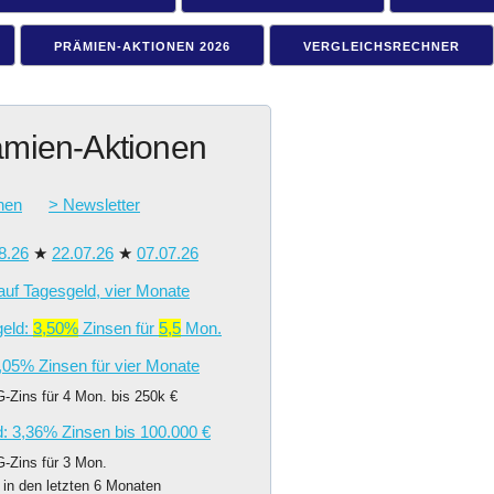
PRÄMIEN-AKTIONEN 2026
VERGLEICHSRECHNER
ämien-Aktionen
nen
> Newsletter
8.26
★
22.07.26
★
07.07.26
uf Tagesgeld, vier Monate
geld:
3,50%
Zinsen für
5,5
Mon.
,05% Zinsen für vier Monate
-Zins für 4 Mon. bis 250k €
d: 3,36% Zinsen bis 100.000 €
-Zins für 3 Mon.
 in den letzten 6 Monaten