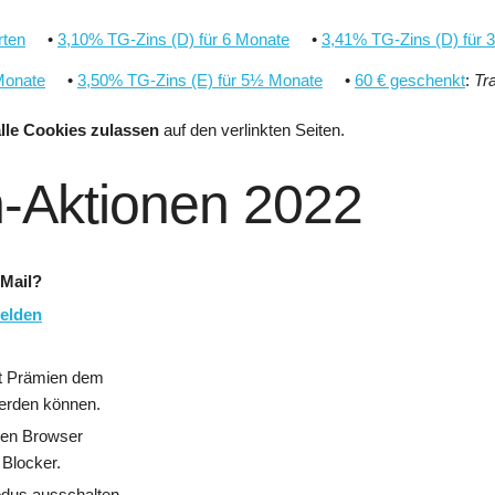
rten
•
3,10% TG-Zins (D) für 6 Monate
•
3,41% TG-Zins (D) für 
Monate
•
3,50% TG-Zins (E) für 5½ Monate
•
60 € geschenkt
:
Tr
alle Cookies zulassen
auf den verlinkten Seiten.
-Aktionen 2022
Mail?
elden
it Prämien dem
werden können.
nen Browser
 Blocker.
dus ausschalten.