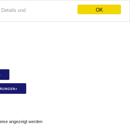
OK
 Details und
S
ERUNGEN+
weise angezeigt werden