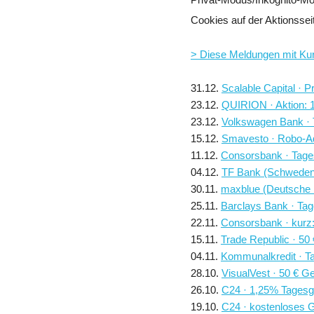
Cookies auf der Aktionssei
> Diese Meldungen mit Ku
31.12.
Scalable Capital ·
23.12.
QUIRION · Aktion: 
23.12.
Volkswagen Bank · 
15.12.
Smavesto · Robo-Ad
11.12.
Consorsbank · Tages
04.12.
TF Bank (Schweden)
30.11.
maxblue (Deutsche B
25.11.
Barclays Bank · Tag
22.11.
Consorsbank · kurz:
15.11.
Trade Republic · 50
04.11.
Kommunalkredit · Ta
28.10.
VisualVest · 50 € G
26.10.
C24 · 1,25% Tagesge
19.10.
C24 · kostenloses G