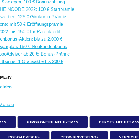
0 € anlegen, 100 € Bonuszahlung
EINCODE 2022: 100 € Startprämie
 werben: 125 € Girokonto-Prämie
konto mit 50 € Eröffnungsprämie
022: bis 150 € für Ratenkredit
enbonus-Aktion: bis zu 2.000 €
+Sparplan: 150 € Neukundenbonus
RoboAdvisor ab 20 €: Bonus-Prämie
rtbonus: 1 Gratisaktie bis 200 €
Mail?
elden
 Monate
RAS
GIROKONTEN MIT EXTRAS
DEPOTS MIT EXTRA
ROBOADVISOR+
CROWDINVESTING+
VERSICH