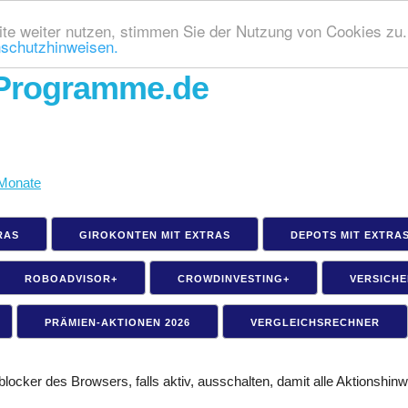
te weiter nutzen, stimmen Sie der Nutzung von Cookies zu.
schutzhinweisen.
Programme.de
 Monate
RAS
GIROKONTEN MIT EXTRAS
DEPOTS MIT EXTRA
ROBOADVISOR+
CROWDINVESTING+
VERSICH
PRÄMIEN-AKTIONEN 2026
VERGLEICHSRECHNER
ocker des Browsers, falls aktiv, ausschalten, damit alle Aktionshin