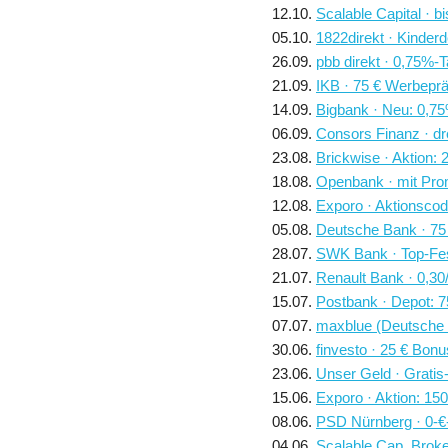
12.10.
Scalable Capital · 
05.10.
1822direkt · Kinder
26.09.
pbb direkt · 0,75%-
21.09.
IKB · 75 € Werbeprä
14.09.
Bigbank · Neu: 0,7
06.09.
Consors Finanz · dr
23.08.
Brickwise · Aktion:
18.08.
Openbank · mit Pro
12.08.
Exporo · Aktionsco
05.08.
Deutsche Bank · 75 
28.07.
SWK Bank · Top-Fes
21.07.
Renault Bank · 0,30
15.07.
Postbank · Depot: 
07.07.
maxblue (Deutsche 
30.06.
finvesto · 25 € Bon
23.06.
Unser Geld · Gratis
15.06.
Exporo · Aktion: 15
08.06.
PSD Nürnberg · 0-€-
04.06.
Scalable Cap. Broke