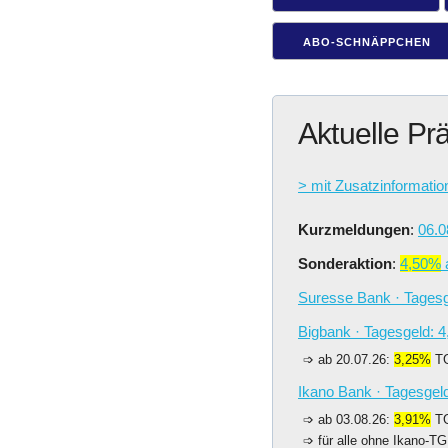
ABO-SCHNÄPPCHEN
Aktuelle Pr
> mit Zusatzinformatio
Kurzmeldungen
:
06.0
Sonderaktion
:
4,50%
a
Suresse Bank · Tages
Bigbank · Tagesgeld: 4
ab 20.07.26:
3,25%
TG
Ikano Bank · Tagesgel
ab 03.08.26:
3,91%
TG
für alle ohne Ikano-TG