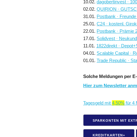
10.02.
dagobertinvest · 10
02.02.
QUIRION · GUTSCH
31.01.
Postbank · Freunde
25.01.
C24 · kostenl. Giro
22.01.
Postbank · Prämie 2
17.01.
Solidvest · Neukund
11.01.
1822direkt · Depot
04.01.
Scalable Capital · 
01.01.
Trade Republic · Sta
Solche Meldungen per E-
Hier zum Newsletter anm
Tagesgeld mit
4,50%
für 4
SPARKONTEN MIT EXT
KREDITKARTEN+