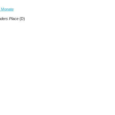
3 Monate
aders Place
(D)