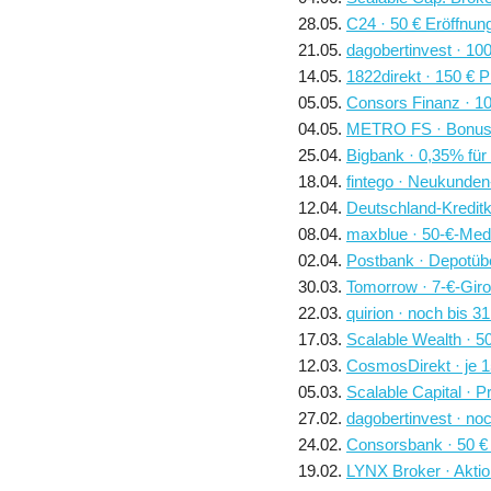
28.05.
C24 · 50 € Eröffnun
21.05.
dagobertinvest · 10
14.05.
1822direkt · 150 € 
05.05.
Consors Finanz · 1
04.05.
METRO FS · Bonus-
25.04.
Bigbank · 0,35% fü
18.04.
fintego · Neukunden
12.04.
Deutschland-Kredit
08.04.
maxblue · 50-€-Med
02.04.
Postbank · Depotüb
30.03.
Tomorrow · 7-€-Giro
22.03.
quirion · noch bis 3
17.03.
Scalable Wealth · 5
12.03.
CosmosDirekt · je 1
05.03.
Scalable Capital · 
27.02.
dagobertinvest · noc
24.02.
Consorsbank · 50 €
19.02.
LYNX Broker · Akti