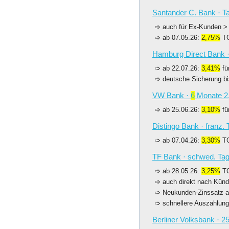
Santander C. Bank · Ta
auch für Ex-Kunden > 
ab 07.05.26:
2,75%
TG
Hamburg Direct Bank ·
ab 22.07.26:
3,41%
fü
deutsche Sicherung bi
VW Bank ·
6
Monate 2
ab 25.06.26:
3,10%
fü
Distingo Bank · franz.
ab 07.04.26:
3,30%
TG
TF Bank · schwed. Tag
ab 28.05.26:
3,25%
TG
auch direkt nach Kün
Neukunden-Zinssatz a
schnellere Auszahlung
Berliner Volksbank · 