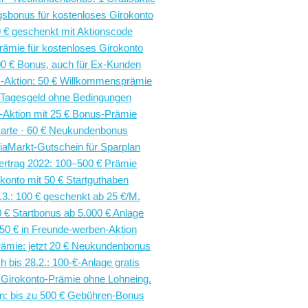
gsbonus für kostenloses Girokonto
0 € geschenkt mit Aktionscode
Prämie für kostenloses Girokonto
00 € Bonus, auch für Ex-Kunden
Aktion: 50 € Willkommensprämie
r Tagesgeld ohne Bedingungen
-Aktion mit 25 € Bonus-Prämie
karte · 60 € Neukundenbonus
iaMarkt-Gutschein für Sparplan
ertrag 2022: 100–500 € Prämie
konto mit 50 € Startguthaben
1.3.: 100 € geschenkt ab 25 €/M.
0 € Startbonus ab 5.000 € Anlage
50 € in Freunde-werben-Aktion
Prämie: jetzt 20 € Neukundenbonus
h bis 28.2.: 100-€-Anlage gratis
 Girokonto-Prämie ohne Lohneing.
on: bis zu 500 € Gebühren-Bonus