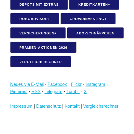
DEPOTS MIT EXTRAS
KREDITKARTEN+
ROBOADVISOR+
CROWDINVESTING+
VERSICHERUNGEN+
ABO-SCHNÄPPCHEN
PRÄMIEN-AKTIONEN 2026
VERGLEICHSRECHNER
Neues via E-Mail
·
Facebook
·
Flickr
·
Instagram
·
Pinterest
·
RSS
·
Telegram
·
Tumblr
·
X
Impressum
|
Datenschutz
|
Kontakt
|
Vergleichsrechner