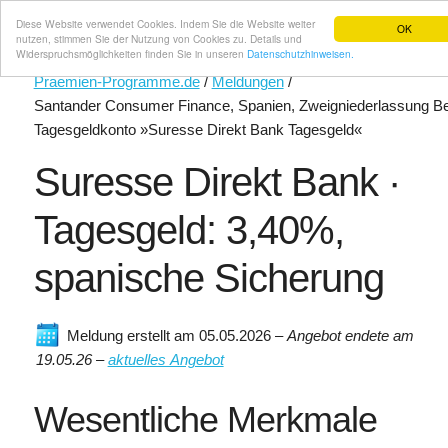
Diese Website verwendet Cookies. Indem Sie die Website weiter
OK
nutzen, stimmen Sie der Nutzung von Cookies zu. Details und
Widerspruchsmöglichkeiten finden Sie in unseren
Datenschutzhinweisen.
Praemien-Programme.de
/
Meldungen
/
Santander Consumer Finance, Spanien, Zweigniederlassung Be
Tagesgeldkonto »Suresse Direkt Bank Tagesgeld«
Suresse Direkt Bank ·
Tagesgeld: 3,40%,
spanische Sicherung
Meldung erstellt am 05.05.2026
–
Angebot endete am
19.05.26 –
aktuelles Angebot
Wesentliche Merkmale