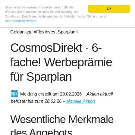
Diese Website verwendet Cookies. Indem Sie die
OK
Website weiter nutzen, stimmen Sie der Nutzung von
Cookies zu. Details und Widerspruchsmöglichkeiten finden Sie in unseren
Datenschutzhinweisen.
Praemien-Programme.de
/
Meldungen
/
CosmosDirekt
/
Geldanlage »FlexInvest Sparplan«
CosmosDirekt · 6-
fache! Werbeprämie
für Sparplan
Meldung erstellt am 20.02.2026
–
Aktion aktuell
befristet bis zum 28.02.26 –
aktuelle Aktion
Wesentliche Merkmale
des Angebots