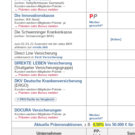
(vorher: Haftpflichtkasse Darmstadt)
Kunden-werben-Mitglieder-Prämie: –
→ Prämien oder Bonus melden
Die Innovationskasse
(vorher: IKK Nord)
Werber
Kunden-werben-Mitglieder-Prämie: ja
gesucht?
→ Prämien oder Bonus melden
Die Schwenninger Krankenkasse
(vorher: Schwenninger BKK)
[früher]
zum 01.01.21 fusioniert mit der atlas BKK
ahlmann zur
vivida bkk
Direct Line Versicherung
umbenannt in
Verti Versicherung
DIREKTE LEBEN Versicherung
(Stuttgarter Versicherungsgruppe)
Kunden-werben-Mitglieder-Prämie: –
→ Prämien oder Bonus melden
DKV Deutsche Krankenversicherung
(ERGO)
Kunden-werben-Mitglieder-Prämie: –
→ Prämien oder Bonus melden
> PKV-Tarife im Vergleich
DOCURA Versicherungen
Kunden-werben-Mitglieder-Prämie: ja
Werber
→ Prämien oder Bonus melden
gesucht?
Aktuelle Prämienaktionen
, z.B.
4,50%
bis 50.000 € für
PP-
Unternehmen
Son