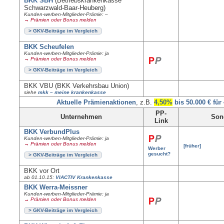
BKK SBH
(Betriebskrankenkasse
Schwarzwald-Baar-Heuberg)
Kunden-werben-Mitglieder-Prämie: –
→ Prämien oder Bonus melden
> GKV-Beiträge im Vergleich
BKK Scheufelen
Kunden-werben-Mitglieder-Prämie: ja
→ Prämien oder Bonus melden
> GKV-Beiträge im Vergleich
BKK VBU (BKK Verkehrsbau Union)
siehe
mkk – meine krankenkasse
Aktuelle Prämienaktionen
, z.B.
4,50%
bis 50.000 € für
PP-
Unternehmen
Son
Link
BKK VerbundPlus
Kunden-werben-Mitglieder-Prämie: ja
→ Prämien oder Bonus melden
[früher]
Werber
gesucht?
> GKV-Beiträge im Vergleich
BKK vor Ort
ab 01.10.15:
VIACTIV Krankenkasse
BKK Werra-Meissner
Kunden-werben-Mitglieder-Prämie: ja
→ Prämien oder Bonus melden
> GKV-Beiträge im Vergleich