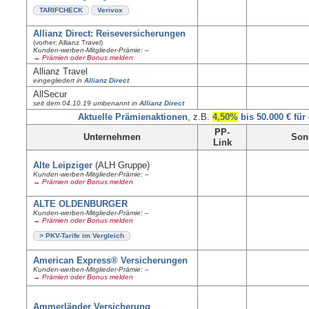
TARIFCHECK
Verivox
Allianz Direct: Reiseversicherungen
(vorher: Allianz Travel)
Kunden-werben-Mitglieder-Prämie: –
→ Prämien oder Bonus melden
Allianz Travel
eingegliedert in
Allianz Direct
AllSecur
seit dem 04.10.19 umbenannt in
Allianz Direct
Aktuelle Prämienaktionen
, z.B.
4,50%
bis 50.000 € für
PP-
Unternehmen
Son
Link
Alte Leipziger
(ALH Gruppe)
Kunden-werben-Mitglieder-Prämie: –
→ Prämien oder Bonus melden
ALTE OLDENBURGER
Kunden-werben-Mitglieder-Prämie: –
→ Prämien oder Bonus melden
> PKV-Tarife im Vergleich
American Express® Versicherungen
Kunden-werben-Mitglieder-Prämie: –
→ Prämien oder Bonus melden
Ammerländer Versicherung