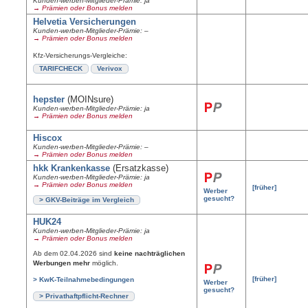
Kunden-werben-Mitglieder-Prämie: ja
→ Prämien oder Bonus melden
Helvetia Versicherungen
Kunden-werben-Mitglieder-Prämie: –
→ Prämien oder Bonus melden
Kfz-Versicherungs-Vergleiche:
TARIFCHECK
Verivox
hepster
(MOINsure)
Kunden-werben-Mitglieder-Prämie: ja
→ Prämien oder Bonus melden
Hiscox
Kunden-werben-Mitglieder-Prämie: –
→ Prämien oder Bonus melden
hkk Krankenkasse
(Ersatzkasse)
Kunden-werben-Mitglieder-Prämie: ja
→ Prämien oder Bonus melden
[früher]
Werber
gesucht?
> GKV-Beiträge im Vergleich
HUK24
Kunden-werben-Mitglieder-Prämie: ja
→ Prämien oder Bonus melden
Ab dem 02.04.2026 sind
keine nach­träg­lichen
Wer­bun­gen mehr
möglich.
[früher]
> KwK-Teilnahmebedingungen
Werber
gesucht?
> Privathaftpflicht-Rechner