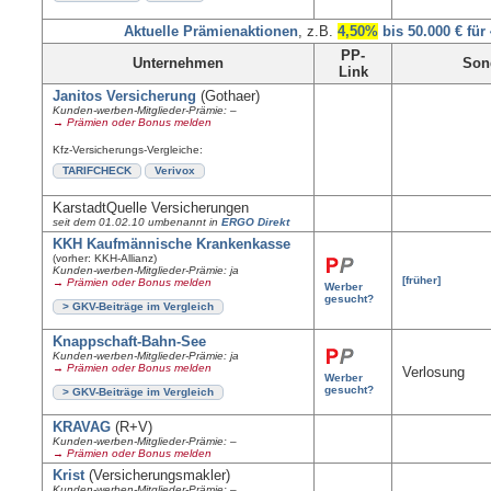
Aktuelle Prämienaktionen
, z.B.
4,50%
bis 50.000 € für
PP-
Unternehmen
Son
Link
Janitos Versicherung
(Gothaer)
Kunden-werben-Mitglieder-Prämie: –
→ Prämien oder Bonus melden
Kfz-Versicherungs-Vergleiche:
TARIFCHECK
Verivox
KarstadtQuelle Versicherungen
seit dem 01.02.10 umbenannt in
ERGO Direkt
KKH Kaufmännische Krankenkasse
(vorher: KKH-Allianz)
Kunden-werben-Mitglieder-Prämie: ja
[früher]
→ Prämien oder Bonus melden
Werber
gesucht?
> GKV-Beiträge im Vergleich
Knappschaft-Bahn-See
Kunden-werben-Mitglieder-Prämie: ja
→ Prämien oder Bonus melden
Verlosung
Werber
gesucht?
> GKV-Beiträge im Vergleich
KRAVAG
(R+V)
Kunden-werben-Mitglieder-Prämie: –
→ Prämien oder Bonus melden
Krist
(Versicherungsmakler)
Kunden-werben-Mitglieder-Prämie: –