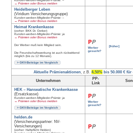
Kunden-werben-Mitglieder-Prämie: –
→ Prämien oder Bonus melden
Heidelberger Leben
(Viridium Versicherungsgruppe)
Kunden-werben-Mitglieder-Prämie: –
→ Prämien oder Bonus melden
Heimat Krankenkasse
(vorher: BKK Dr. Oetker)
Kunden-werben-Mitglieder-Prämie: ja
→ Prämien oder Bonus melden
Der Werber muß kein Mitglied sein.
[früher]
Werber
gesucht?
Die Freundschaftswerbung ist auch rückwirkend
möglich (bis zu 12 Monate).
> GKV-Beiträge im Vergleich
Aktuelle Prämienaktionen
, z.B.
4,50%
bis 50.000 € für
PP-
Unternehmen
Son
Link
HEK – Hanseatische Krankenkasse
(Ersatzkasse)
Kunden-werben-Mitglieder-Prämie: ja
→ Prämien oder Bonus melden
Werber
gesucht?
> GKV-Beiträge im Vergleich
helden.de
(Versicherungspartner: NV-
Versicherungen)
(vorher: Haftpflicht Helden)