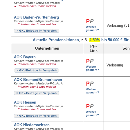
Kunden-werben-Mitglieder-Prämie: –
→ Prämien oder Bonus melden
AOK Baden-Württemberg
Kunden-werben-Mitglieder-Prämie: ja
→ Prämien oder Bonus melden
Verlosung (31
Werber
gesucht?
> GKV-Beiträge im Vergleich
Aktuelle Prämienaktionen
, z.B.
4,50%
bis 50.000 € für
PP-
Unternehmen
Son
Link
AOK Bayern
Kunden-werben-Mitglieder-Prämie: ja
→ Prämien oder Bonus melden
Verlosung
Werber
gesucht?
> GKV-Beiträge im Vergleich
AOK Bremen/Bremerhaven
Kunden-werben-Mitglieder-Prämie: ja
→ Prämien oder Bonus melden
Werber
gesucht?
> GKV-Beiträge im Vergleich
AOK Hessen
Kunden-werben-Mitglieder-Prämie: ja
→ Prämien oder Bonus melden
Werber
gesucht?
> GKV-Beiträge im Vergleich
AOK Niedersachsen
Kunden-werben-Mitglieder-Prämie: ja