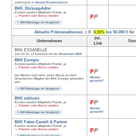
umbenannt in
Heimat Krankenkasse
BKK_DürkoppAdler
Kunden-werben-Mitglieder-Prämie: ja
→ Prämien oder Bonus melden
> GKV-Beiträge im Vergleich
Aktuelle Prämienaktionen
, z.B.
4,50%
bis 50.000 € für
PP-
Unternehmen
Son
Link
BKK ESSANELLE
zum 01.01.15 fusioniert mit der
Deutschen BKK
BKK Euregio
Kunden-werben-Mitglieder-Prämie: ja
→ Prämien oder Bonus melden
Der Werber muß mind. einen Monat vor dem
Werber
Geworbenen Mitglied der BKK Euregio geworden
gesucht?
sein.
> GKV-Beiträge im Vergleich
BKK exklusiv
Kunden-werben-Mitglieder-Prämie: ja
→ Prämien oder Bonus melden
Werber
gesucht?
> GKV-Beiträge im Vergleich
BKK Faber-Castell & Partner
Kunden-werben-Mitglieder-Prämie: ja
→ Prämien oder Bonus melden
> GKV-Beiträge im Vergleich