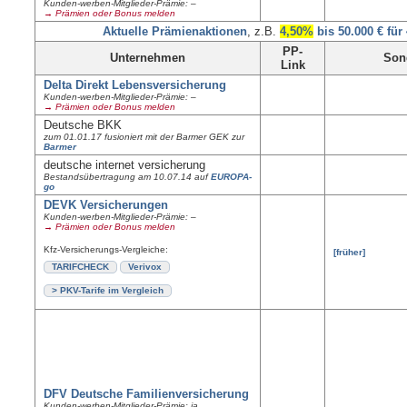
Kunden-werben-Mitglieder-Prämie: –
→ Prämien oder Bonus melden
Aktuelle Prämienaktionen
, z.B.
4,50%
bis 50.000 € für
PP-
Unternehmen
Son
Link
Delta Direkt Lebensversicherung
Kunden-werben-Mitglieder-Prämie: –
→ Prämien oder Bonus melden
Deutsche BKK
zum 01.01.17 fusioniert mit der Barmer GEK zur
Barmer
deutsche internet versicherung
Bestandsübertragung am 10.07.14 auf
EUROPA-
go
DEVK Versicherungen
Kunden-werben-Mitglieder-Prämie: –
→ Prämien oder Bonus melden
Kfz-Versicherungs-Vergleiche:
[früher]
TARIFCHECK
Verivox
> PKV-Tarife im Vergleich
DFV Deutsche Familienversicherung
Kunden-werben-Mitglieder-Prämie: ja