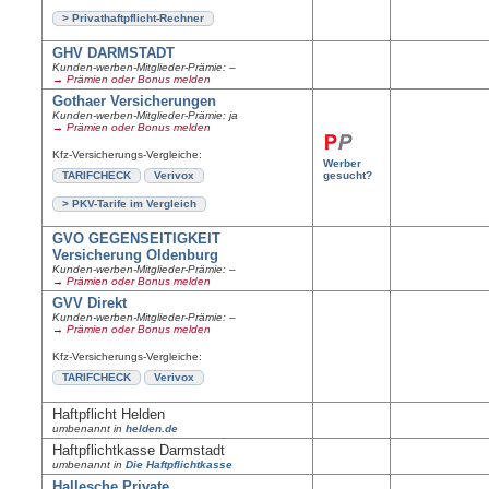
> Privathaftpflicht-Rechner
GHV DARMSTADT
Kunden-werben-Mitglieder-Prämie: –
→ Prämien oder Bonus melden
Gothaer Versicherungen
Kunden-werben-Mitglieder-Prämie: ja
→ Prämien oder Bonus melden
Kfz-Versicherungs-Vergleiche:
Werber
TARIFCHECK
Verivox
gesucht?
> PKV-Tarife im Vergleich
GVO GEGENSEITIGKEIT
Versicherung Oldenburg
Kunden-werben-Mitglieder-Prämie: –
→ Prämien oder Bonus melden
GVV Direkt
Kunden-werben-Mitglieder-Prämie: –
→ Prämien oder Bonus melden
Kfz-Versicherungs-Vergleiche:
TARIFCHECK
Verivox
Haftpflicht Helden
umbenannt in
helden.de
Haftpflichtkasse Darmstadt
umbenannt in
Die Haftpflichtkasse
Hallesche Private