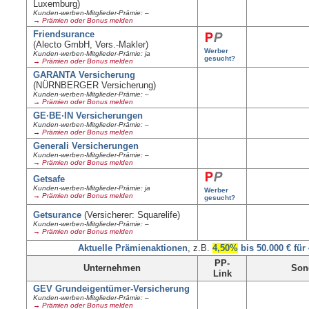
Luxemburg)
Kunden-werben-Mitglieder-Prämie: –
→ Prämien oder Bonus melden
Friendsurance
(Alecto GmbH, Vers.-Makler)
Werber
Kunden-werben-Mitglieder-Prämie: ja
gesucht?
→ Prämien oder Bonus melden
GARANTA Versicherung
(NÜRNBERGER Versicherung)
Kunden-werben-Mitglieder-Prämie: –
→ Prämien oder Bonus melden
GE·BE·IN Versicherungen
Kunden-werben-Mitglieder-Prämie: –
→ Prämien oder Bonus melden
Generali Versicherungen
Kunden-werben-Mitglieder-Prämie: –
→ Prämien oder Bonus melden
Getsafe
Kunden-werben-Mitglieder-Prämie: ja
Werber
→ Prämien oder Bonus melden
gesucht?
Getsurance
(Versicherer: Squarelife)
Kunden-werben-Mitglieder-Prämie: –
→ Prämien oder Bonus melden
Aktuelle Prämienaktionen
, z.B.
4,50%
bis 50.000 € für
PP-
Unternehmen
Son
Link
GEV Grundeigentümer-Versicherung
Kunden-werben-Mitglieder-Prämie: –
→ Prämien oder Bonus melden