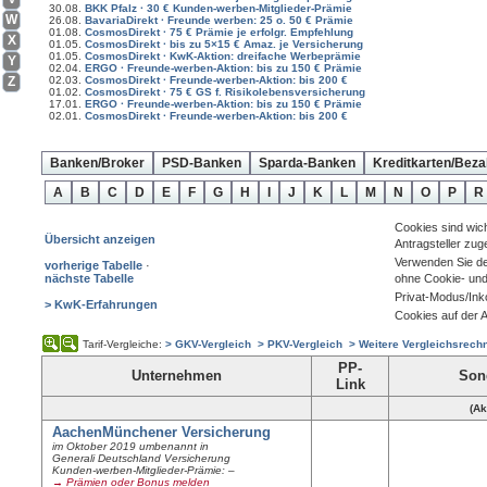
30.08.
BKK Pfalz · 30 € Kunden-werben-Mitglieder-Prämie
W
26.08.
BavariaDirekt · Freunde werben: 25 o. 50 € Prämie
01.08.
CosmosDirekt · 75 € Prämie je erfolgr. Empfehlung
X
01.05.
CosmosDirekt · bis zu 5×15 € Amaz. je Versicherung
01.05.
CosmosDirekt · KwK-Aktion: dreifache Werbeprämie
Y
02.04.
ERGO · Freunde-werben-Aktion: bis zu 150 € Prämie
02.03.
CosmosDirekt · Freunde-werben-Aktion: bis 200 €
Z
01.02.
CosmosDirekt · 75 € GS f. Risikolebensversicherung
17.01.
ERGO · Freunde-werben-Aktion: bis zu 150 € Prämie
02.01.
CosmosDirekt · Freunde-werben-Aktion: bis 200 €
Banken/Broker
PSD-Banken
Sparda-Banken
Kreditkarten/Beza
A
B
C
D
E
F
G
H
I
J
K
L
M
N
O
P
R
Cookies sind wic
Übersicht anzeigen
Antragsteller zu
Verwenden Sie d
vorherige Tabelle
·
nächste Tabelle
ohne Cookie- und
Privat-Modus/Ink
> KwK-Erfahrungen
Cookies auf der A
Tarif-Vergleiche:
> GKV-Vergleich
> PKV-Vergleich
> Weitere Vergleichsrech
PP-
Unternehmen
Son
Link
(Ak
AachenMünchener Versicherung
im Oktober 2019 umbenannt in
Generali Deutschland Versicherung
Kunden-werben-Mitglieder-Prämie: –
→ Prämien oder Bonus melden