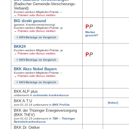
(Badischer Gemeinde-Versicherungs-
Verband)
Kunden-werben-Mitglieder-Prämie: –
→ Prämien oder Bonus melden
BIG direkt gesund
(gesetzl. Krankenversicherung)
Kunden-werben-Mitglieder-Prämie: ja
→ Prämien oder Bonus melden
Werber
gesucht?
> GKV-Beiträge im Vergleich
BKK24
Kunden-werben-Mitglieder-Prämie: ja
→ Prämien oder Bonus melden
> GKV-Beiträge im Vergleich
BKK Akzo Nobel Bayern
Kunden-werben-Mitglieder-Prämie: –
→ Prämien oder Bonus melden
> GKV-Beiträge im Vergleich
BKK ALP plus
umbenannt in
actimonda krankenkasse
BKK A.T.U
[früher]
zum 01.10.14 umbenannt in
BKK ProVita
BKK der Thüringer Energieversorgung
(BKK ThEV)
zum 01.01.15 umbenannt in
TBK – Thüringer
Betriebskrankenkasse
BKK Dr. Oetker