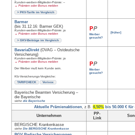
Kunden-werben-Mitglieder-Prämie: –
→ Prämien oder Bonus melden
> PKV-Tarife im Vergleich
Barmer
(bis 31.12.16: Barmer GEK)
Kunden-werben-Mitglieder-Prämie: ja
[früher]
→ Prämien oder Bonus melden
Werber
gesucht?
> GKV-Beiträge im Vergleich
BavariaDirekt
(OVAG – Ostdeutsche
Versicherung)
Kunden-werben-Mitglieder-Prämie: ja
→ Prämien oder Bonus melden
Der Werber muß kein Kunde sein.
Werber
gesucht?
Kfz-Versicherungs-Vergleiche:
TARIFCHECK
Verivox
Bayerische Beamten Versicherung –
die Bayerische
siehe
die Bayerische
Aktuelle Prämienaktionen
, z.B.
4,50%
bis 50.000 € für
PP-
Unternehmen
Son
Link
BERGISCHE Krankenkasse
siehe
Die BERGISCHE Krankenkasse
BGV Badische Versicherungen