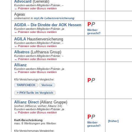
Advocard
(Generali)
Kunden-werben-Mitglieder-Prämie: –
→ Prämien oder Bonus melden
Ageas
umbenannt in
myLife Lebensversicherung
AGIDA – Die Direkte der AOK Hessen
Kunden-werben-Mitglieder-Prämie: ja
Werber
→ Prämien oder Bonus melden
gesucht?
AGILA
Haustierversicherung
Kunden-werben-Mitglieder-Prämie: –
→ Prämien oder Bonus melden
Albatros
(Lufthansa Group)
Kunden-werben-Mitglieder-Prämie: –
→ Prämien oder Bonus melden
Allianz
Kunden-werben-Mitglieder-Prämie: ja
→ Prämien oder Bonus melden
Kfz-Versicherungs-Vergleiche:
TARIFCHECK
Verivox
> PKV-Tarife im Vergleich
Allianz Direct
(Allianz Gruppe)
(vorher: AllSecur, vorher: Allianz 24)
Kunden-werben-Mitglieder-Prämie: ja
→ Prämien oder Bonus melden
KwK-Beschränkung
:
[früher]
Werber
max. 6 Werbungen pro Werber
gesucht?
Kfz-Versicherungs-Vergleiche: