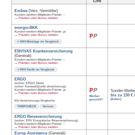
Link
Embea
(Vers.-Vermittler)
Kunden-werben-Mitglieder-Prämie: –
→ Prämien oder Bonus melden
energie-BKK
Kunden-werben-Mitglieder-Prämie: ja
→ Prämien oder Bonus melden
> GKV-Beiträge im Vergleich
ENVIVAS Krankenversicherung
(Generali)
Kunden-werben-Mitglieder-Prämie: –
→ Prämien oder Bonus melden
> PKV-Tarife im Vergleich
ERGO
(vorher: ERGO Direkt,
vorher: KarstadtQuelle Versicherung)
Kunden-werben-Mitglieder-Prämie: ja
Sonder-Werbe
→ Prämien oder Bonus melden
bis zu 150 €
(
Werber
[früher]
gesucht?
Kfz-Versicherungs-Vergleiche:
TARIFCHECK
Verivox
ERGO Reiseversicherung
(vorher: ERV Europäische Reiseversicherung)
Kunden-werben-Mitglieder-Prämie: –
→ Prämien oder Bonus melden
Europ Assistance
(Generali)