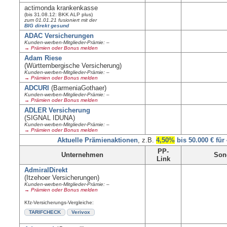
actimonda krankenkasse
(bis 31.08.12: BKK ALP plus)
zum 01.01.21 fusioniert mit der
BIG direkt gesund
ADAC Versicherungen
Kunden-werben-Mitglieder-Prämie: –
→ Prämien oder Bonus melden
Adam Riese
(Württembergische Versicherung)
Kunden-werben-Mitglieder-Prämie: –
→ Prämien oder Bonus melden
ADCURI
(BarmeniaGothaer)
Kunden-werben-Mitglieder-Prämie: –
→ Prämien oder Bonus melden
ADLER Versicherung
(SIGNAL IDUNA)
Kunden-werben-Mitglieder-Prämie: –
→ Prämien oder Bonus melden
Aktuelle Prämienaktionen
, z.B.
4,50%
bis 50.000 € für
PP-
Unternehmen
Son
Link
AdmiralDirekt
(Itzehoer Versicherungen)
Kunden-werben-Mitglieder-Prämie: –
→ Prämien oder Bonus melden
Kfz-Versicherungs-Vergleiche:
TARIFCHECK
Verivox