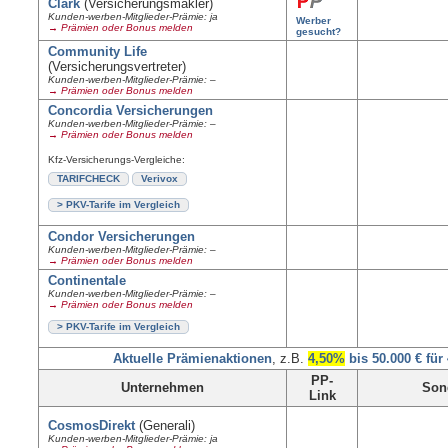
Clark
(Versicherungsmakler)
Kunden-werben-Mitglieder-Prämie: ja
Werber
→ Prämien oder Bonus melden
gesucht?
Community Life
(Versicherungsvertreter)
Kunden-werben-Mitglieder-Prämie: –
→ Prämien oder Bonus melden
Concordia Versicherungen
Kunden-werben-Mitglieder-Prämie: –
→ Prämien oder Bonus melden
Kfz-Versicherungs-Vergleiche:
TARIFCHECK
Verivox
> PKV-Tarife im Vergleich
Condor Versicherungen
Kunden-werben-Mitglieder-Prämie: –
→ Prämien oder Bonus melden
Continentale
Kunden-werben-Mitglieder-Prämie: –
→ Prämien oder Bonus melden
> PKV-Tarife im Vergleich
Aktuelle Prämienaktionen
, z.B.
4,50%
bis 50.000 € für
PP-
Unternehmen
Son
Link
CosmosDirekt
(Generali)
Kunden-werben-Mitglieder-Prämie: ja