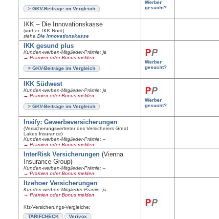
Werber
gesucht?
> GKV-Beiträge im Vergleich
IKK – Die Innovationskasse
(vorher: IKK Nord)
siehe
Die Innovationskasse
IKK gesund plus
Kunden-werben-Mitglieder-Prämie: ja
→ Prämien oder Bonus melden
Werber
gesucht?
> GKV-Beiträge im Vergleich
IKK Südwest
Kunden-werben-Mitglieder-Prämie: ja
→ Prämien oder Bonus melden
Werber
gesucht?
> GKV-Beiträge im Vergleich
Insify: Gewerbeversicherungen
(Versicherungsvertreter des Versicherers Great
Lakes Insurance)
Kunden-werben-Mitglieder-Prämie: –
→ Prämien oder Bonus melden
InterRisk Versicherungen
(Vienna
Insurance Group)
Kunden-werben-Mitglieder-Prämie: –
→ Prämien oder Bonus melden
Itzehoer Versicherungen
Kunden-werben-Mitglieder-Prämie: ja
→ Prämien oder Bonus melden
Kfz-Versicherungs-Vergleiche:
TARIFCHECK
Verivox