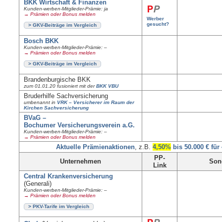
BKK Wirtschaft & Finanzen
Kunden-werben-Mitglieder-Prämie: ja
→ Prämien oder Bonus melden
Werber
gesucht?
> GKV-Beiträge im Vergleich
Bosch BKK
Kunden-werben-Mitglieder-Prämie: –
→ Prämien oder Bonus melden
> GKV-Beiträge im Vergleich
Brandenburgische BKK
zum 01.01.20 fusioniert mit der
BKK VBU
Bruderhilfe Sachversicherung
umbenannt in
VRK – Versicherer im Raum der
Kirchen Sachversicherung
BVaG –
Bochumer Versicherungsverein a.G.
Kunden-werben-Mitglieder-Prämie: –
→ Prämien oder Bonus melden
Aktuelle Prämienaktionen
, z.B.
4,50%
bis 50.000 € für
PP-
Unternehmen
Son
Link
Central Krankenversicherung
(Generali)
Kunden-werben-Mitglieder-Prämie: –
→ Prämien oder Bonus melden
> PKV-Tarife im Vergleich