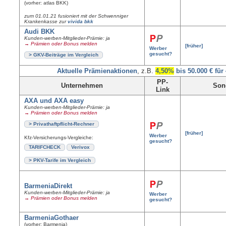
(vorher: atlas BKK)
zum 01.01.21 fusioniert mit der Schwenniger
Krankenkasse zur
vivida bkk
Audi BKK
Kunden-werben-Mitglieder-Prämie: ja
→ Prämien oder Bonus melden
[früher]
Werber
gesucht?
> GKV-Beiträge im Vergleich
Aktuelle Prämienaktionen
, z.B.
4,50%
bis 50.000 € für
PP-
Unternehmen
Son
Link
AXA und AXA easy
Kunden-werben-Mitglieder-Prämie: ja
→ Prämien oder Bonus melden
> Privathaftpflicht-Rechner
[früher]
Werber
Kfz-Versicherungs-Vergleiche:
gesucht?
TARIFCHECK
Verivox
> PKV-Tarife im Vergleich
BarmeniaDirekt
Kunden-werben-Mitglieder-Prämie: ja
Werber
→ Prämien oder Bonus melden
gesucht?
BarmeniaGothaer
(vorher: Barmenia)