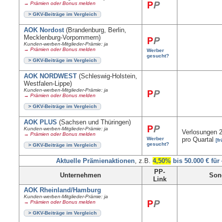
→ Prämien oder Bonus melden
> GKV-Beiträge im Vergleich
AOK Nordost
(Brandenburg, Berlin,
Mecklenburg-Vorpommern)
Kunden-werben-Mitglieder-Prämie: ja
→ Prämien oder Bonus melden
Werber
gesucht?
> GKV-Beiträge im Vergleich
AOK NORDWEST
(Schleswig-Holstein,
Westfalen-Lippe)
Kunden-werben-Mitglieder-Prämie: ja
→ Prämien oder Bonus melden
> GKV-Beiträge im Vergleich
AOK PLUS
(Sachsen und Thüringen)
Kunden-werben-Mitglieder-Prämie: ja
Verlosungen 
→ Prämien oder Bonus melden
Werber
pro Quartal
[f
gesucht?
> GKV-Beiträge im Vergleich
Aktuelle Prämienaktionen
, z.B.
4,50%
bis 50.000 € für
PP-
Unternehmen
Son
Link
AOK Rheinland/Hamburg
Kunden-werben-Mitglieder-Prämie: ja
→ Prämien oder Bonus melden
> GKV-Beiträge im Vergleich