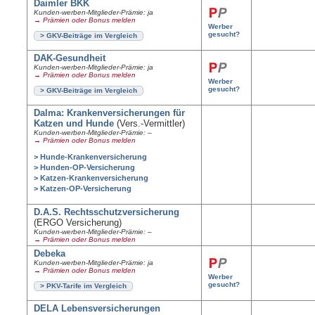
Daimler BKK
Kunden-werben-Mitglieder-Prämie: ja
→ Prämien oder Bonus melden
Werber
gesucht?
> GKV-Beiträge im Vergleich
DAK-Gesundheit
Kunden-werben-Mitglieder-Prämie: ja
→ Prämien oder Bonus melden
Werber
gesucht?
> GKV-Beiträge im Vergleich
Dalma: Krankenversicherungen für
Katzen und Hunde
(Vers.-Vermittler)
Kunden-werben-Mitglieder-Prämie: –
→ Prämien oder Bonus melden
> Hunde-Krankenversicherung
> Hunden-OP-Versicherung
> Katzen-Krankenversicherung
> Katzen-OP-Versicherung
D.A.S. Rechtsschutzversicherung
(ERGO Versicherung)
Kunden-werben-Mitglieder-Prämie: –
→ Prämien oder Bonus melden
Debeka
Kunden-werben-Mitglieder-Prämie: ja
→ Prämien oder Bonus melden
Werber
gesucht?
> PKV-Tarife im Vergleich
DELA Lebensversicherungen