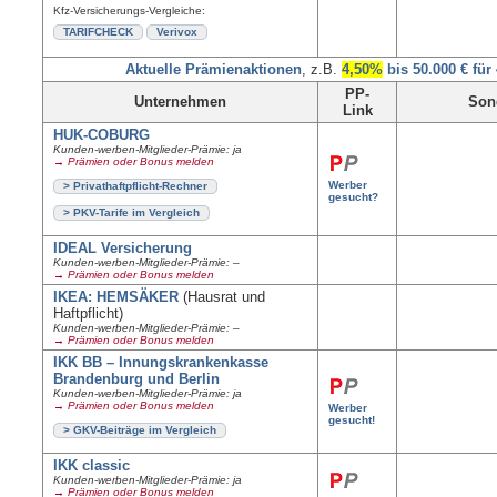
Kfz-Versicherungs-Vergleiche:
TARIFCHECK
Verivox
Aktuelle Prämienaktionen
, z.B.
4,50%
bis 50.000 € für
PP-
Unternehmen
Son
Link
HUK-COBURG
Kunden-werben-Mitglieder-Prämie: ja
→ Prämien oder Bonus melden
Werber
> Privathaftpflicht-Rechner
gesucht?
> PKV-Tarife im Vergleich
IDEAL Versicherung
Kunden-werben-Mitglieder-Prämie: –
→ Prämien oder Bonus melden
IKEA: HEMSÄKER
(Hausrat und
Haftpflicht)
Kunden-werben-Mitglieder-Prämie: –
→ Prämien oder Bonus melden
IKK BB – Innungskrankenkasse
Brandenburg und Berlin
Kunden-werben-Mitglieder-Prämie: ja
→ Prämien oder Bonus melden
Werber
gesucht!
> GKV-Beiträge im Vergleich
IKK classic
Kunden-werben-Mitglieder-Prämie: ja
→ Prämien oder Bonus melden