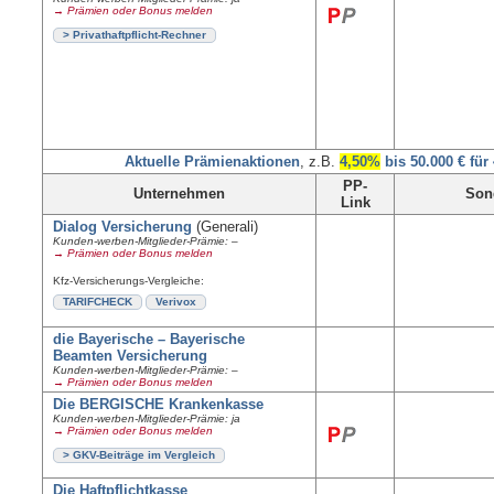
→ Prämien oder Bonus melden
> Privathaftpflicht-Rechner
Aktuelle Prämienaktionen
, z.B.
4,50%
bis 50.000 € für
PP-
Unternehmen
Son
Link
Dialog Versicherung
(Generali)
Kunden-werben-Mitglieder-Prämie: –
→ Prämien oder Bonus melden
Kfz-Versicherungs-Vergleiche:
TARIFCHECK
Verivox
die Bayerische – Bayerische
Beamten Versicherung
Kunden-werben-Mitglieder-Prämie: –
→ Prämien oder Bonus melden
Die BERGISCHE Krankenkasse
Kunden-werben-Mitglieder-Prämie: ja
→ Prämien oder Bonus melden
> GKV-Beiträge im Vergleich
Die Haftpflichtkasse