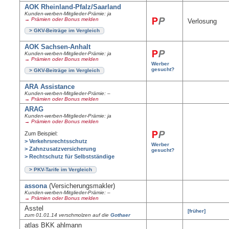
AOK Rheinland-Pfalz/Saarland
Kunden-werben-Mitglieder-Prämie: ja
→ Prämien oder Bonus melden
Verlosung
> GKV-Beiträge im Vergleich
AOK Sachsen-Anhalt
Kunden-werben-Mitglieder-Prämie: ja
→ Prämien oder Bonus melden
Werber
gesucht?
> GKV-Beiträge im Vergleich
ARA Assistance
Kunden-werben-Mitglieder-Prämie: –
→ Prämien oder Bonus melden
ARAG
Kunden-werben-Mitglieder-Prämie: ja
→ Prämien oder Bonus melden
Zum Beispiel:
> Verkehrsrechtsschutz
Werber
> Zahnzusatzversicherung
gesucht?
> Rechtschutz für Selbstständige
> PKV-Tarife im Vergleich
assona
(Versicherungsmakler)
Kunden-werben-Mitglieder-Prämie: –
→ Prämien oder Bonus melden
Asstel
[früher]
zum 01.01.14 verschmolzen auf die
Gothaer
atlas BKK ahlmann