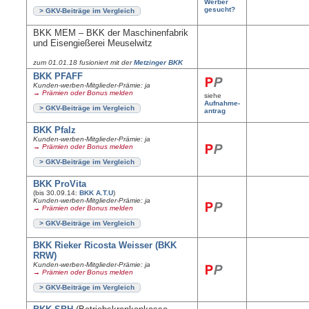
Werber
gesucht?
> GKV-Beiträge im Vergleich
BKK MEM – BKK der Maschinenfabrik
und Eisengießerei Meuselwitz
zum 01.01.18 fusioniert mit der
Metzinger BKK
BKK PFAFF
Kunden-werben-Mitglieder-Prämie: ja
→ Prämien oder Bonus melden
siehe
Aufnahme-
> GKV-Beiträge im Vergleich
antrag
BKK Pfalz
Kunden-werben-Mitglieder-Prämie: ja
→ Prämien oder Bonus melden
> GKV-Beiträge im Vergleich
BKK ProVita
(bis 30.09.14:
BKK A.T.U
)
Kunden-werben-Mitglieder-Prämie: ja
→ Prämien oder Bonus melden
> GKV-Beiträge im Vergleich
BKK Rieker Ricosta Weisser (BKK
RRW)
Kunden-werben-Mitglieder-Prämie: ja
→ Prämien oder Bonus melden
> GKV-Beiträge im Vergleich