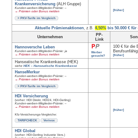
Krankenversicherung
(ALH Gruppe)
Kunden-werben-Mitglieder-Prämie: –
[früher]
→ Prämien oder Bonus melden
> PKV-Tarife im Vergleich
Aktuelle Prämienaktionen
, z.B.
4,50%
bis 50.000 € für
PP-
Unternehmen
Son
Link
100 € für die
Hannoversche Leben
Berufsunfähig
Kunden-werben-Mitglieder-Prämie: ja
Werber
→ Prämien oder Bonus melden
[früher]
gesucht?
Hanseatische Krankenkasse (HEK)
siehe
HEK – Hanseatische Krankenkasse
HanseMerkur
Kunden-werben-Mitglieder-Prämie: –
→ Prämien oder Bonus melden
> PKV-Tarife im Vergleich
HDI Versicherung
(vorher: HDI Direkt, HDI24, HDI-Gerling)
Kunden-werben-Mitglieder-Prämie: –
→ Prämien oder Bonus melden
[früher]
Kfz-Versicherungs-Vergleiche:
TARIFCHECK
Verivox
HDI Global
(vorher: HDI-Gerling Industrie Vers.)