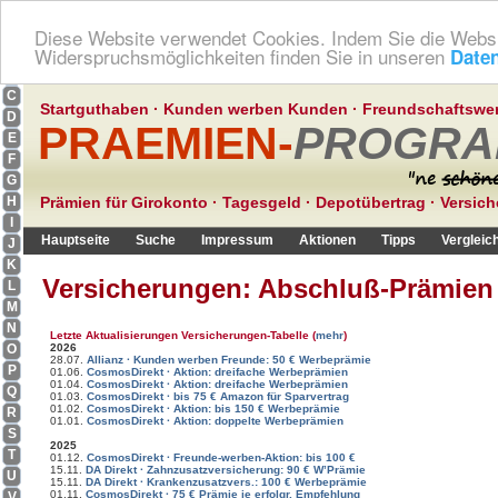
?
Diese Website verwendet Cookies. Indem Sie die Websi
1
Widerspruchsmöglichkeiten finden Sie in unseren
Date
A
B
C
Startguthaben
·
Kunden werben Kunden
·
Freundschaftswe
D
PRAEMIEN-
PROGRA
E
F
G
H
Prämien für Girokonto
·
Tagesgeld
·
Depotübertrag
·
Versic
I
Hauptseite
Suche
Impressum
Aktionen
Tipps
Vergleic
J
K
Versicherungen: Abschluß-Prämie
L
M
N
Letzte Aktualisierungen Versicherungen-Tabelle
(
mehr
)
2026
O
28.07.
Allianz · Kunden werben Freunde: 50 € Werbeprämie
P
01.06.
CosmosDirekt · Aktion: dreifache Werbeprämien
01.04.
CosmosDirekt · Aktion: dreifache Werbeprämien
Q
01.03.
CosmosDirekt · bis 75 € Amazon für Sparvertrag
01.02.
CosmosDirekt · Aktion: bis 150 € Werbeprämie
R
01.01.
CosmosDirekt · Aktion: doppelte Werbeprämien
S
2025
T
01.12.
CosmosDirekt · Freunde-werben-Aktion: bis 100 €
15.11.
DA Direkt · Zahnzusatzversicherung: 90 € W’Prämie
U
15.11.
DA Direkt · Krankenzusatzvers.: 100 € Werbeprämie
01.11.
CosmosDirekt · 75 € Prämie je erfolgr. Empfehlung
V