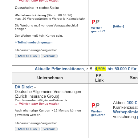
→ Prämien oder Bonus melden
Gutscheine
: ➔ rechte Spalte
Werbebeschränkung
(Stand: 08.08.26):
max. 20 Werbeprämien je Werber je Kalenderjahr
Die Werbung muß vor dem Vertragsabschluß
[früher]
Werber
erfolgen.
gesucht?
Der Werber muß kein Kunde sein.
> Teilnahmebedingungen
Kfz-Versicherungs-Vergleiche:
TARIFCHECK
Verivox
Aktuelle Prämienaktionen
, z.B.
4,50%
bis 50.000 € für
PP-
Unternehmen
Son
Link
DA Direkt
–
Deutsche Allgemeine Versicherungen
(Zurich Insurance Group)
Kunden-werben-Mitglieder-Prämie: ja
Aktion:
100 €
→ Prämien oder Bonus melden
Kranken­zusat
Auch ehemalige Kunden > 12 Monate können
Werber
Werbeprämi
geworben werden.
gesucht?
versicherung
Kfz-Versicherungs-Vergleiche:
TARIFCHECK
Verivox