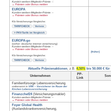
Kunden-werben-Mitglieder-Prämie: –
→ Prämien oder Bonus melden
EUROPA
Kunden-werben-Mitglieder-Prämie: –
→ Prämien oder Bonus melden
Kfz-Versicherungs-Vergleiche:
TARIFCHECK
Verivox
> PKV-Tarife im Vergleich
EUROPA-go
(vorher: deutsche internet versicherung)
Kunden-werben-Mitglieder-Prämie: –
→ Prämien oder Bonus melden
[früher]
Kfz-Versicherungs-Vergleiche:
TARIFCHECK
Verivox
Aktuelle Prämienaktionen
, z.B.
4,50%
bis 50.000 € für
PP-
Unternehmen
Son
Link
Familienfürsorge Lebensversicherung
umbenannt in
VRK – Versicherer im Raum der
Kirchen Lebensversicherung
Finanzchef24
(Versicherungsmakler)
Kunden-werben-Mitglieder-Prämie: –
→ Prämien oder Bonus melden
Foyer Global Health
(Auslandskrankenversicherung,