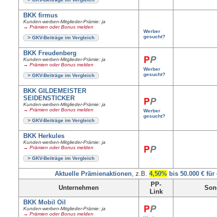
BKK firmus
Kunden-werben-Mitglieder-Prämie: ja
→ Prämien oder Bonus melden
Werber
gesucht?
> GKV-Beiträge im Vergleich
BKK Freudenberg
Kunden-werben-Mitglieder-Prämie: ja
→ Prämien oder Bonus melden
Werber
gesucht?
> GKV-Beiträge im Vergleich
BKK GILDEMEISTER
SEIDENSTICKER
Kunden-werben-Mitglieder-Prämie: ja
→ Prämien oder Bonus melden
Werber
gesucht?
> GKV-Beiträge im Vergleich
BKK Herkules
Kunden-werben-Mitglieder-Prämie: ja
→ Prämien oder Bonus melden
> GKV-Beiträge im Vergleich
Aktuelle Prämienaktionen
, z.B.
4,50%
bis 50.000 € für
PP-
Unternehmen
Son
Link
BKK Mobil Oil
Kunden-werben-Mitglieder-Prämie: ja
→ Prämien oder Bonus melden