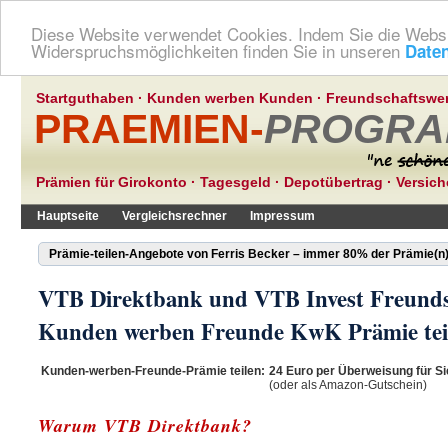
Diese Website verwendet Cookies. Indem Sie die Websi
Widerspruchsmöglichkeiten finden Sie in unseren
Date
Startguthaben
·
Kunden werben Kunden
·
Freundschaftswe
PRAEMIEN-
PROGRA
Prämien für Girokonto
·
Tagesgeld
·
Depotübertrag
·
Versic
Hauptseite
Vergleichsrechner
Impressum
Prämie-teilen-Angebote von Ferris Becker – immer 80% der Prämie(n) 
VTB Direktbank und VTB Invest Freund
Kunden werben Freunde KwK Prämie tei
Kunden-werben-Freunde-Prämie teilen:
24 Euro per Überweisung für Si
(oder als Amazon-Gutschein)
Warum VTB Direktbank?