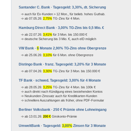
Santander C. Bank · Tagesgeld: 3,30%, dt. Sicherung
auch für Ex-Kunden > 12 Mon., für belieb. hohes Guthab.
ab 07.05.26:
2,75%
TG-Zins für 4 Mon.
Hamburg Direct Bank · 3,00% TG-Zins bis 0,5 Mio. €
ab 22.07.26:
3,41%
für 3 Mon. bis 150.000 €
deutsche Sicherung bis 3 Mio. €, auch eID möglich
VW Bank ·
6
Monate 2,90% TG-Zins ohne Obergrenze
ab 25.06.26:
3,10%
für 6 Mon. ohne Obergrenze
Distingo Bank · franz. Tagesgeld: 3,20% für 3 Monate
ab 07.04.26:
3,30%
TG-Zins für 3 Mon. bis 150.000 €
TF Bank · schwed. Tagesgeld: 3,00% für 4 Monate
ab 28.05.26:
3,25%
TG-Zins für 4 Mon. bis 100k €
auch direkt nach Kündigung eines bestehenden Kontos
Neukunden-Zinssatz auch für Kreditkarten-Kunden
schnellere Auszahlungen als früher, ohne PDF-Formular
Berliner Volksbank · 250 € Prämie ohne Lohneingang
ab 13.01.26:
200 €
Girokonto-Prämie
UmweltBank · Tagesgeld:
3,00%
Zinsen für 3 Monate