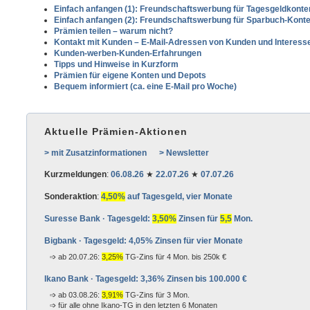
Einfach anfangen (1): Freundschaftswerbung für Tagesgeldkonte
Einfach anfangen (2): Freundschaftswerbung für Sparbuch-Kont
Prämien teilen – warum nicht?
Kontakt mit Kunden – E-Mail-Adressen von Kunden und Interess
Kunden-werben-Kunden-Erfahrungen
Tipps und Hinweise in Kurzform
Prämien für eigene Konten und Depots
Bequem informiert (ca. eine E-Mail pro Woche)
Aktuelle Prämien-Aktionen
> mit Zusatzinformationen
> Newsletter
Kurzmeldungen
:
06.08.26
★
22.07.26
★
07.07.26
Sonderaktion
:
4,50%
auf Tagesgeld, vier Monate
Suresse Bank · Tagesgeld:
3,50%
Zinsen für
5,5
Mon.
Bigbank · Tagesgeld: 4,05% Zinsen für vier Monate
ab 20.07.26:
3,25%
TG-Zins für 4 Mon. bis 250k €
Ikano Bank · Tagesgeld: 3,36% Zinsen bis 100.000 €
ab 03.08.26:
3,91%
TG-Zins für 3 Mon.
für alle ohne Ikano-TG in den letzten 6 Monaten