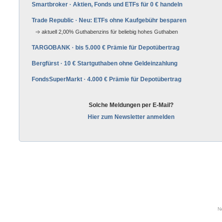
Smartbroker · Aktien, Fonds und ETFs für 0 € handeln
Trade Republic · Neu: ETFs ohne Kaufgebühr besparen
aktuell 2,00% Guthabenzins für beliebig hohes Guthaben
TARGOBANK · bis 5.000 € Prämie für Depot­über­trag
Bergfürst · 10 € Startguthaben ohne Geld­ein­zahlung
FondsSuperMarkt · 4.000 € Prämie für Depot­über­trag
Solche Meldungen per E-Mail?
Hier zum Newsletter anmelden
N