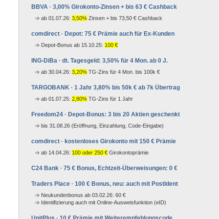
BBVA · 3,00% Girokonto-Zinsen + bis 63 € Cashback
ab 01.07.26:
3,50%
Zinsen + bis 73,50 € Cashback
comdirect · Depot: 75 € Prämie auch für Ex-Kunden
Depot-Bonus ab 15.10.25:
100 €
ING-DiBa · dt. Tagesgeld: 3,50% für 4 Mon. ab 0 J.
ab 30.04.26:
3,20%
TG-Zins für 4 Mon. bis 100k €
TARGOBANK · 1 Jahr 3,80% bis 50k € ab 7k Übertrag
ab 01.07.25:
2,80%
TG-Zins für 1 Jahr
Freedom24 · Depot-Bonus: 3 bis 20 Aktien geschenkt
bis 31.08.26 (Eröffnung, Einzahlung, Code-Eingabe)
comdirect · kostenloses Girokonto mit 150 € Prämie
ab
14.04.26:
100 oder 250 €
Girokontoprämie
C24 Bank · 75 € Bonus, Echt­zeit-Über­wei­sun­gen: 0 €
Traders Place · 100 € Bonus, neu: auch mit PostIdent
Neukundenbonus ab 03.02.26: 60 €
Identifizierung auch mit Online-Ausweisfunktion (eID)
UnitPlus · 10 € Prämie mit Weiter­emp­feh­lungs­code