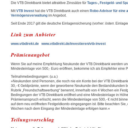
Die VTB Direktbank bietet attraktive Zinssätze für
Tages-, Festgeld- und Sp
Mit
VTB Invest
hat die VTB Direktbank auch einen
Robo-Advisor für eine 
Vermögensverwaltung
im Angebot.
Seit Ende 2017 gilt die deutsche Einlagensicherung (vorher: österr. Einlag
Link zum Anbieter
www.vtbdirekt.de
www.vtbdirekt.de/investieren/vtb-invest
Prämienangebot
Wenn Sie auf meine Empfehlung Neukunde der VTB Direktbank werden und 
Mindesteinlage von 500,- Euro eröffnen, bekomme ich als Empfehler eine 
Teilnahmebedingungen: (u.a.)
»Neukunden sind Personen, die noch nie ein Konto bei der VTB Direktbank
30,- € Geldprämie, wenn der geworbene Neukunde den Bestandskunden bei
Rubrik „Freundschaftswerbung“ benennt, innerhalb von 4 Wochen ein Fest
Bedingungen der VTB Direktbank eröffnet und eine Mindesteinlage in Höhe v
Prämienanspruch erlischt, wenn die Mindesteinlage von 500,- € nicht bin
auf dem neu eröffneten Festgeldkonto eingegangen ist. Bitte beachten Sie, 
Wochen nach dem Eingang der Mindesteinlage erfolgen kann.«
Teilungsvorschlag