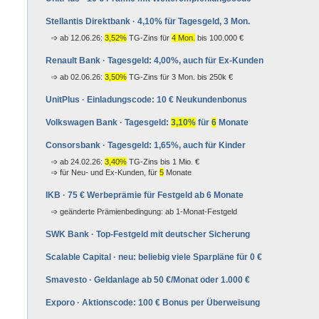
Stellantis Direktbank · 4,10% für Tagesgeld, 3 Mon.
ab 12.06.26:
3,52%
TG-Zins für
4 Mon.
bis 100.000 €
Renault Bank · Tagesgeld: 4,00%, auch für Ex-Kunden
ab 02.06.26:
3,50%
TG-Zins für 3 Mon. bis 250k €
UnitPlus · Einladungscode: 10 € Neu­kunden­bonus
Volkswagen Bank · Tagesgeld:
3,10%
für
6
Monate
Consorsbank · Tagesgeld: 1,65%, auch für Kinder
ab 24.02.26:
3,40%
TG-Zins bis 1 Mio. €
für Neu- und Ex-Kunden
, für
5
Monate
IKB · 75 € Werbeprämie für Festgeld ab 6 Monate
geänderte Prämienbedingung: ab 1-Monat-Festgeld
SWK Bank · Top-Festgeld mit deutscher Sicherung
Scalable Capital · neu: beliebig viele Spar­pläne für 0 €
Smavesto · Geldanlage ab 50 €/Monat oder 1.000 €
Exporo · Aktionscode: 100 € Bonus per Über­weisung